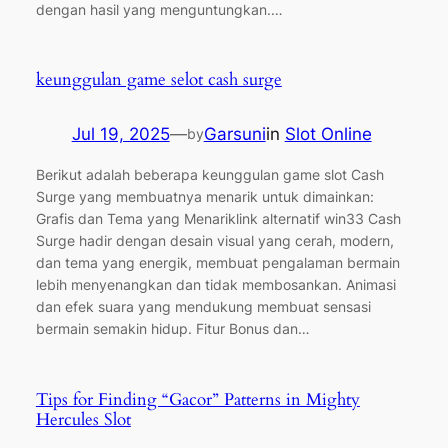
dengan hasil yang menguntungkan.…
keunggulan game selot cash surge
Jul 19, 2025
—
Garsuni
in
Slot Online
by
Berikut adalah beberapa keunggulan game slot Cash
Surge yang membuatnya menarik untuk dimainkan:
Grafis dan Tema yang Menariklink alternatif win33 Cash
Surge hadir dengan desain visual yang cerah, modern,
dan tema yang energik, membuat pengalaman bermain
lebih menyenangkan dan tidak membosankan. Animasi
dan efek suara yang mendukung membuat sensasi
bermain semakin hidup. Fitur Bonus dan…
Tips for Finding “Gacor” Patterns in Mighty
Hercules Slot