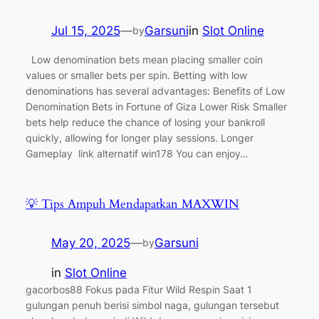
Jul 15, 2025
—
Garsuni
in
Slot Online
by
Low denomination bets mean placing smaller coin
values or smaller bets per spin. Betting with low
denominations has several advantages: Benefits of Low
Denomination Bets in Fortune of Giza Lower Risk Smaller
bets help reduce the chance of losing your bankroll
quickly, allowing for longer play sessions. Longer
Gameplay link alternatif win178 You can enjoy…
💡 Tips Ampuh Mendapatkan MAXWIN
May 20, 2025
—
Garsuni
by
in
Slot Online
gacorbos88 Fokus pada Fitur Wild Respin Saat 1
gulungan penuh berisi simbol naga, gulungan tersebut