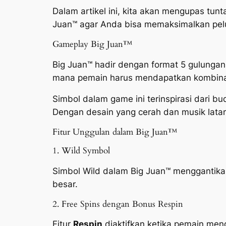
Dalam artikel ini, kita akan mengupas tunt
Juan™ agar Anda bisa memaksimalkan pe
Gameplay Big Juan™
Big Juan™ hadir dengan format 5 gulunga
mana pemain harus mendapatkan kombina
Simbol dalam game ini terinspirasi dari bu
Dengan desain yang cerah dan musik lata
Fitur Unggulan dalam Big Juan™
1. Wild Symbol
Simbol Wild dalam Big Juan™ menggantika
besar.
2. Free Spins dengan Bonus Respin
Fitur
Respin
diaktifkan ketika pemain me