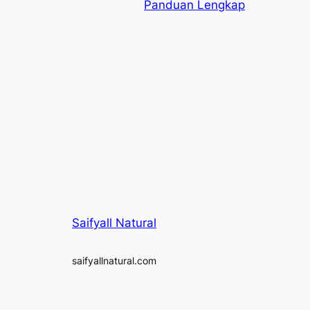
Panduan Lengkap
Saifyall Natural
saifyallnatural.com