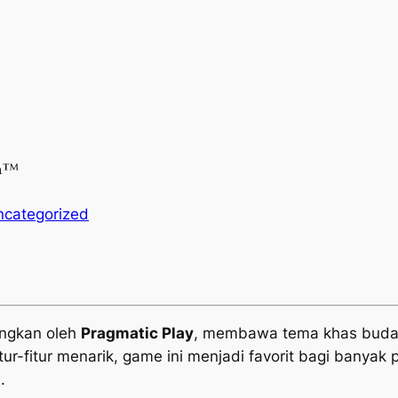
an™
ncategorized
angkan oleh
Pragmatic Play
, membawa tema khas buda
tur-fitur menarik, game ini menjadi favorit bagi bany
.