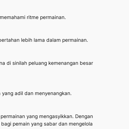
 memahami ritme permainan.
a bertahan lebih lama dalam permainan.
na di sinilah peluang kemenangan besar
n yang adil dan menyenangkan.
r permainan yang mengasyikkan. Dengan
 bagi pemain yang sabar dan mengelola