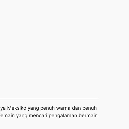
ya Meksiko yang penuh warna dan penuh
ak pemain yang mencari pengalaman bermain