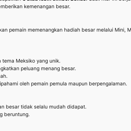
emberikan kemenangan besar.
kan pemain memenangkan hadiah besar melalui Mini, Mi
n tema Meksiko yang unik.
gkatkan peluang menang besar.
ah.
ipahami oleh pemain pemula maupun berpengalaman.
gan besar tidak selalu mudah didapat.
ang beruntung.