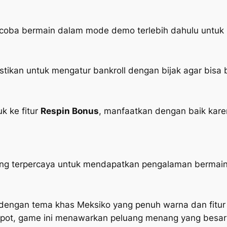
 coba bermain dalam mode demo terlebih dahulu untuk
i pastikan untuk mengatur bankroll dengan bijak agar bis
 ke fitur
Respin Bonus
, manfaatkan dengan baik kare
yang terpercaya untuk mendapatkan pengalaman bermai
 dengan tema khas Meksiko yang penuh warna dan fitu
ckpot, game ini menawarkan peluang menang yang besar