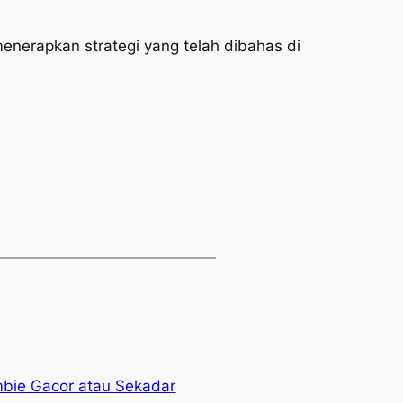
menerapkan strategi yang telah dibahas di
mbie Gacor atau Sekadar